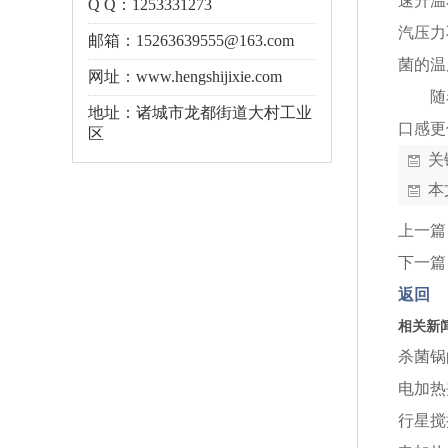
速升温
Q Q：1253331273
汽压力
邮箱：15263639555@163.com
菌的温
网址：www.hengshijixie.com
随
地址：诸城市龙都街道大村工业
口感更
区
关
本
上一篇
下一篇
返回
相关新
杀菌锅
电加热
行星搅