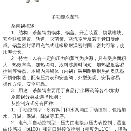
多功能杀菌锅
杀菌锅概述:
1、结构：杀菌锅由锅体、锅盖、开启装置、锁紧楔块、
安全联锁装置、轨道、灭菌筐、蒸汽喷管及若干管口等组
成。锅盖密封采用充气式硅橡胶耐温密封圈，密封可靠，使
用寿命长。
2、特性：以有一定的压力的蒸气为热源，具有受热面积
大，热效率高、加热均匀、液料沸腾时间短、加热温度容易
控制等特点。本锅内层锅体（内锅）采用耐酸耐热的奥氏型
不锈钢制造，配有压力表和安全阀，外型美观、安装容易、
操作方便、安全可靠。
3、用途：杀菌锅主要用于食品行业.医药等各个领域!
杀菌锅分类及选择原则：
从控制方式分有四种:
1、手动控制型：所有阀门和水泵均由手动控制，包括加
水、升温、保温、降温等工序。
2、电气半自动控制型：压力由电接点压力表控制，温度
由传感器（pt100）和进口温控仪控制（精度为±1℃），降温