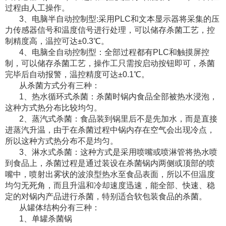
过程由人工操作。
3、电脑半自动控制型:采用PLC和文本显示器将采集的压
力传感器信号和温度信号进行处理，可以储存杀菌工艺，控
制精度高，温控可达±0.3℃。
4、电脑全自动控制型：全部过程都有PLC和触摸屏控
制，可以储存杀菌工艺，操作工只需按启动按钮即可，杀菌
完毕后自动报警，温控精度可达±0.1℃。
从杀菌方式分有三种：
1、热水循环式杀菌：杀菌时锅内食品全部被热水浸泡，
这种方式热分布比较均匀。
2、蒸汽式杀菌：食品装到锅里后不是先加水，而是直接
进蒸汽升温，由于在杀菌过程中锅内存在空气会出现冷点，
所以这种方式热分布不是均匀。
3、淋水式杀菌：这种方式是采用喷嘴或喷淋管将热水喷
到食品上，杀菌过程是通过装设在杀菌锅内两侧或顶部的喷
嘴中，喷射出雾状的波浪型热水至食品表面，所以不但温度
均匀无死角，而且升温和冷却速度迅速，能全部、快速、稳
定的对锅内产品进行杀菌，特别适合软包装食品的杀菌。
从罐体结构分有三种：
1、单罐杀菌锅