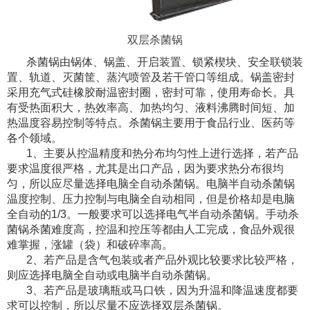
双层杀菌锅
杀菌锅由锅体、锅盖、开启装置、锁紧楔块、安全联锁装
置、轨道、灭菌筐、蒸汽喷管及若干管口等组成。锅盖密封
采用充气式硅橡胶耐温密封圈，密封可靠，使用寿命长。具
有受热面积大，热效率高、加热均匀、液料沸腾时间短、加
热温度容易控制等特点。杀菌锅主要用于食品行业、医药等
各个领域。
1、主要从控温精度和热分布均匀性上进行选择，若产品
要求温度很严格，尤其是出口产品，因为要求热分布很均
匀，所以应尽量选择电脑全自动杀菌锅。电脑半自动杀菌锅
温度控制、压力控制与电脑全自动相同，但是价格却是电脑
全自动的1/3。一般要求可以选择电气半自动杀菌锅。手动杀
菌锅杀菌难度高，控温和控压等都由人工完成，食品外观很
难掌握，涨罐（袋）和破碎率高。
2、若产品是含气包装或者产品外观比较要求比较严格，
则应选择电脑全自动或电脑半自动杀菌锅。
3、若产品是玻璃瓶或马口铁，因为升温和降温速度都要
求可以控制，所以尽量不应选择双层杀菌锅。