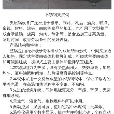
不锈钢夹层锅
夹层锅设备广泛应用于糖果、制药、乳品、酒类、糕点、
蜜饯、饮料、罐头、卤味等食品的加工，也可用于大型餐厅
或食堂熬汤、烧菜、炖肉、熬粥等，是食品加工提高质量、
缩短时间、改善劳动条件的良好设备。
产品结构和特性：
整锅是由内外球形锅体组成的双层结构形式，中间夹层通
入加热；固定式主要由锅体和撑脚组成；可倾式主要由锅体
和可倾架组成；搅拌式主要由锅体和搅拌装置组成。
1.本锅以电力为热源，具有受热面积大、热效率高，加热
均匀、液料沸腾时间短、加热温度容易控制等特点。
2.本锅体采用一次旋压成型的不锈钢锅体，保证了锅内的
平整光滑，在高温加热过程中不变形、不糊锅。
3.先进的燃烧系统，气体燃烧更充分、节能、环保，无需
排烟系统。
4.天然气、液化气、生物燃料均可以使用。
5.自动控温，温度可调，使用过程中不糊锅，无黑烟。
6.温控仪采用全数字显示，操作方便控制准确，全程自动